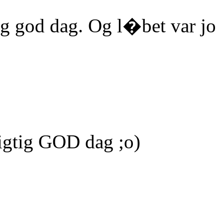
tig god dag. Og l�bet var jo
igtig GOD dag ;o)