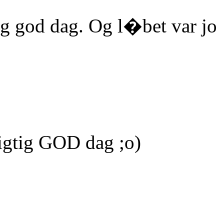
tig god dag. Og l�bet var jo
igtig GOD dag ;o)